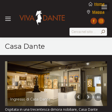
Home
Mappa
Facebook
Instag
page
page
Search:
opens
opens
in
in
Casa Dante
new
new
window
windo
Ingresso di Casa Dante
Ospitata in una trecentesca dimora nobiliare, Casa Dante