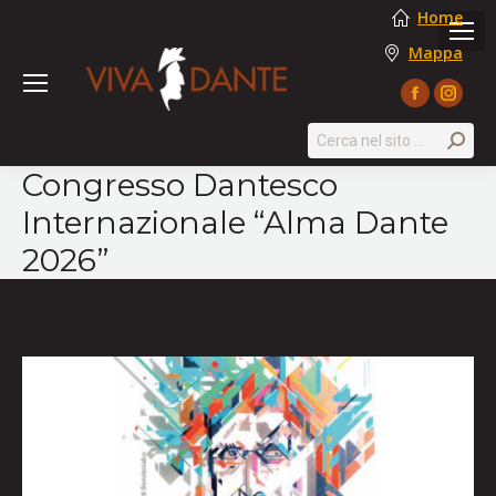
Home
Mappa
Facebook
Instag
page
page
Search:
opens
opens
Congresso Dantesco
in
in
Internazionale “Alma Dante
new
new
window
windo
2026”