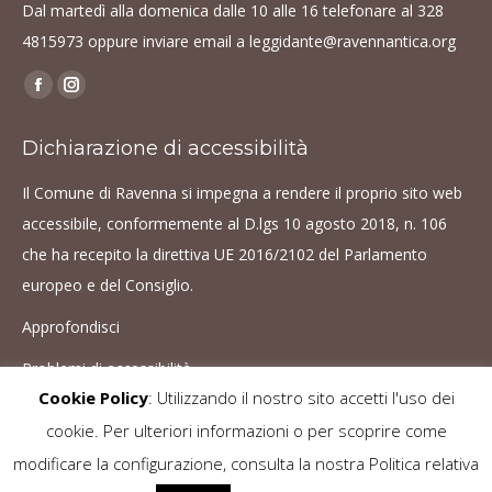
Dal martedì alla domenica dalle 10 alle 16 telefonare al
328
4815973
oppure inviare email a
leggidante@ravennantica.org
Find us on:
Facebook
Instagram
page
page
Dichiarazione di accessibilità
opens
opens
in
in
Il Comune di Ravenna si impegna a rendere il proprio sito web
new
new
accessibile, conformemente al D.lgs 10 agosto 2018, n. 106
window
window
che ha recepito la direttiva UE 2016/2102 del Parlamento
europeo e del Consiglio.
Approfondisci
Problemi di accessibilità
Cookie Policy
: Utilizzando il nostro sito accetti l'uso dei
cookie. Per ulteriori informazioni o per scoprire come
Le immagini sono protette da copyright. È vietato ogni utilizzo senza il
modificare la configurazione, consulta la nostra Politica relativa
consenso dell'autore -
Cookie Policy