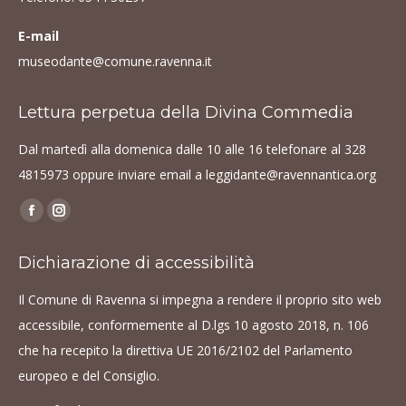
E-mail
museodante@comune.ravenna.it
Lettura perpetua della Divina Commedia
Dal martedì alla domenica dalle 10 alle 16 telefonare al
328
4815973
oppure inviare email a
leggidante@ravennantica.org
Find us on:
Facebook
Instagram
page
page
Dichiarazione di accessibilità
opens
opens
in
in
Il Comune di Ravenna si impegna a rendere il proprio sito web
new
new
accessibile, conformemente al D.lgs 10 agosto 2018, n. 106
window
window
che ha recepito la direttiva UE 2016/2102 del Parlamento
europeo e del Consiglio.