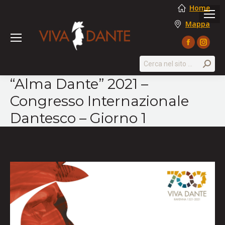
Home
Mappa
Facebook
Instag
page
page
Search:
opens
opens
“Alma Dante” 2021 –
in
in
Congresso Internazionale
new
new
window
windo
Dantesco – Giorno 1