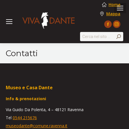
Home
Mappa
Facebook
Instag
page
page
Search:
opens
opens
in
in
Contatti
new
new
window
windo
Museo e Casa Dante
Info & prenotazioni
Via Guido Da Polenta, 4 – 48121 Ravenna
Tel
0544 215676
museodante@comune.ravenna.it