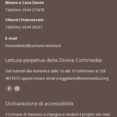
Museo e Casa Dante
Telefono:
0544 215676
Chiostri Francescani
Telefono:
0544 30297
E-mail
museodante@comune.ravenna.it
Lettura perpetua della Divina Commedia
Dal martedì alla domenica dalle 10 alle 16 telefonare al
328
4815973
oppure inviare email a
leggidante@ravennantica.org
Find us on:
Facebook
Instagram
page
page
Dichiarazione di accessibilità
opens
opens
in
in
Il Comune di Ravenna si impegna a rendere il proprio sito web