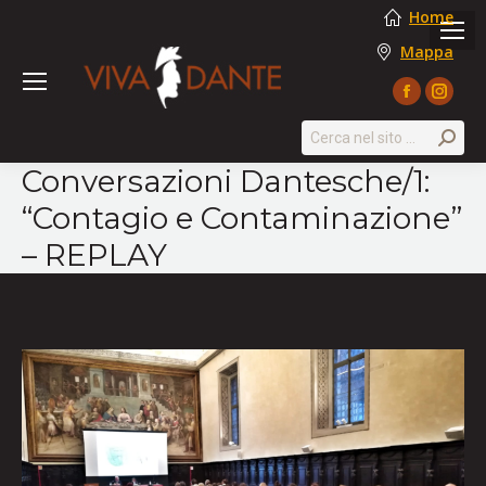
Home
Mappa
Facebook
Instag
page
page
Search:
opens
opens
Conversazioni Dantesche/1:
in
in
“Contagio e Contaminazione”
new
new
window
windo
– REPLAY