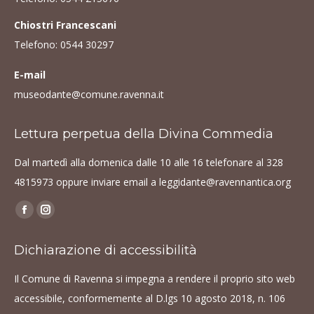
Chiostri Francescani
Telefono:
0544 30297
E-mail
museodante@comune.ravenna.it
Lettura perpetua della Divina Commedia
Dal martedì alla domenica dalle 10 alle 16 telefonare al
328
4815973
oppure inviare email a
leggidante@ravennantica.org
Find us on:
Facebook
Instagram
page
page
Dichiarazione di accessibilità
opens
opens
in
in
Il Comune di Ravenna si impegna a rendere il proprio sito web
new
new
accessibile, conformemente al D.lgs 10 agosto 2018, n. 106
window
window