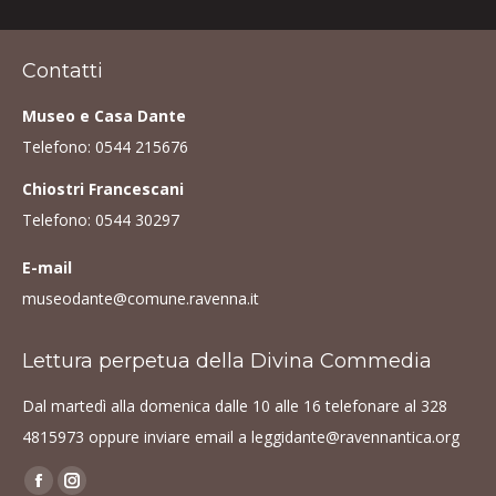
Contatti
Museo e Casa Dante
Telefono:
0544 215676
Chiostri Francescani
Telefono:
0544 30297
E-mail
museodante@comune.ravenna.it
Lettura perpetua della Divina Commedia
Dal martedì alla domenica dalle 10 alle 16 telefonare al
328
4815973
oppure inviare email a
leggidante@ravennantica.org
Find us on:
Facebook
Instagram