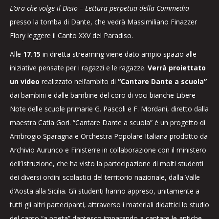
L’ora che volge il Disio – Lettura perpetua della Commedia
presso la tomba di Dante, che vedrà Massimiliano Finazzer
Flory leggere il Canto XXV del Paradiso.
Alle
17.15
in diretta streaming viene dato ampio spazio alle
iniziative pensate per i ragazzi e le ragazze.
Verrà proiettato
un video
realizzato nell’ambito di
“Cantare Dante a scuola”
dai bambini e dalle bambine del coro di voci bianche Libere
Note delle scuole primarie G. Pascoli e F. Mordani, diretto dalla
maestra Catia Gori. “Cantare Dante a scuola” è un progetto di
Ambrogio Sparagna e Orchestra Popolare Italiana prodotto da
Archivio Aurunco e Finisterre in collaborazione con il ministero
dell’Istruzione, che ha visto la partecipazione di molti studenti
dei diversi ordini scolastici del territorio nazionale, dalla Valle
d’Aosta alla Sicilia. Gli studenti hanno appreso, unitamente a
tutti gli altri partecipanti, attraverso i materiali didattici lo studio
del canto “a poeta” dantesco imparando a cantare le antiche