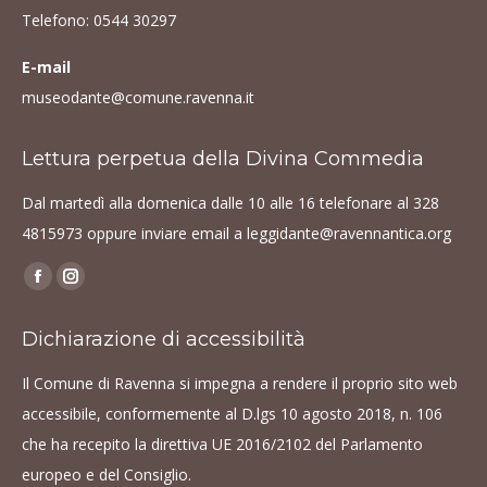
Telefono:
0544 30297
E-mail
museodante@comune.ravenna.it
Lettura perpetua della Divina Commedia
Dal martedì alla domenica dalle 10 alle 16 telefonare al
328
4815973
oppure inviare email a
leggidante@ravennantica.org
Find us on:
Facebook
Instagram
page
page
Dichiarazione di accessibilità
opens
opens
in
in
Il Comune di Ravenna si impegna a rendere il proprio sito web
new
new
accessibile, conformemente al D.lgs 10 agosto 2018, n. 106
window
window
che ha recepito la direttiva UE 2016/2102 del Parlamento
europeo e del Consiglio.