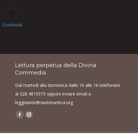
Condividi
Lettura perpetua della Divina
Commedia
Dal martedì alla domenica dalle 10 alle 16 telefonare
al
328 4815973
oppure inviare email a
leggidante@ravennantica.org
Find us on:
Facebook
Instagram
page
page
opens
opens