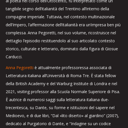
al poeta nel corso dell’Ottocento, fu interpretato come un
tangibile segno dell’italianità del Trentino all’interno della
compagine imperiale. Tuttavia, nel contesto multinazionale
dell’Impero, l’affermazione dell’italianità era un’impresa ben più
complessa. Anna Pegoretti, nel suo volume, ricostruisce nel
dettaglio l’episodio restituendolo al suo articolato contesto
storico, culturale e letterario, dominato dalla figura di Giosue
Carducci.
Anna Pegoretti
è attualmente professoressa associata di
Letteratura italiana all’Università di Roma Tre. È stata fellow
della British Academy e del Warburg Institute di Londra e nel
2021, visiting professor alla Scuola Normale Superiore di Pisa.
È autrice di numerosi saggi sulla letteratura italiana due-
trecentesca, su Dante, su forme e istituzioni del sapere nel
Medioevo, e di due libri, “Dal «lito diserto» al giardino” (2007),
dedicato al Purgatorio di Dante, e “Indagine su un codice