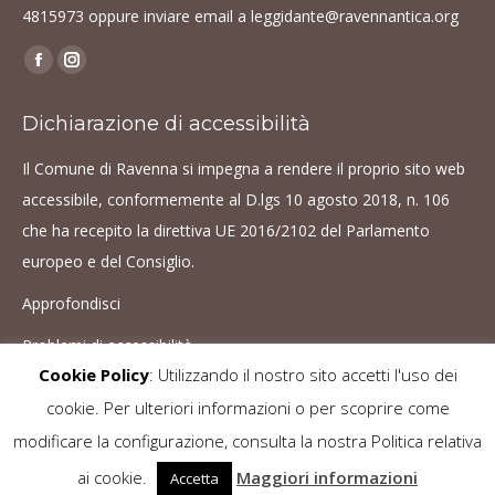
4815973
oppure inviare email a
leggidante@ravennantica.org
Find us on:
Facebook
Instagram
page
page
Dichiarazione di accessibilità
opens
opens
in
in
Il Comune di Ravenna si impegna a rendere il proprio sito web
new
new
accessibile, conformemente al D.lgs 10 agosto 2018, n. 106
window
window
che ha recepito la direttiva UE 2016/2102 del Parlamento
europeo e del Consiglio.
Approfondisci
Problemi di accessibilità
Cookie Policy
: Utilizzando il nostro sito accetti l'uso dei
cookie. Per ulteriori informazioni o per scoprire come
Le immagini sono protette da copyright. È vietato ogni utilizzo senza il
modificare la configurazione, consulta la nostra Politica relativa
consenso dell'autore -
Cookie Policy
ai cookie.
Maggiori informazioni
Accetta
© VivaDante
Go