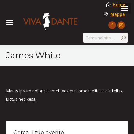
Home
Mappa
Facebook
Instag
page
page
Search:
opens
opens
in
in
James White
new
new
window
windo
Mattis ipsum dolor sit amet, vesena tomosi elit. Ut elit tellus,
luctus nec kesa.
Cerca il tuo evento