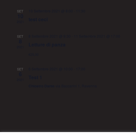
data.
10 Settembre 2021 @ 8:00
-
11:30
SET
10
test ceci
2021
8 Settembre 2021 @ 9:30
-
11 Settembre 2021 @ 17:00
SET
8
Letture di panza
2021
€25,00
6 Settembre 2021 @ 10:00
-
17:00
SET
6
Test 1
2021
Chiostro Dante
via Baccarini 1, Ravenna