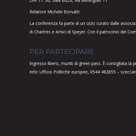
Ore 17. 30, Sala Buzzi, via Berlinguer 11
Relatore Michele Borsatti
La conferenza fa parte di un ciclo curato dalle associa
di Chartres e Amici di Speyer. Con il patrocinio del C
PER PARTECIPARE
Ingresso libero, muniti di green pass. È consigliata la 
Info: Ufficio Politiche europee, 0544 482855 – sceccar