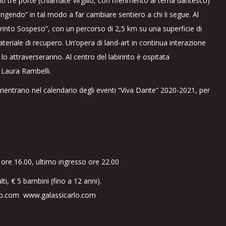
 tre porte (chiamate Virgilio, con riferimento al tema dantesco)
ngendo” in tal modo a far cambiare sentiero a chi li segue. Al
irinto Sospeso”, con un percorso di 2,5 km su una superficie di
riale di recupero. Un’opera di land-art in continua interazione
 lo attraverseranno. Al centro del labirinto è ospitata
ta Laura Rambelli.
 rientrano nel calendario degli eventi “Viva Dante” 2020-2021, per
 ore 16.00, ultimo ingresso ore 22.00
ulti, € 5 bambini (fino a 12 anni).
arlo.com www.galassicarlo.com