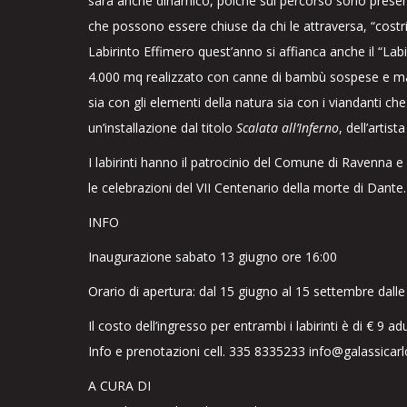
sarà anche dinamico, poiché sul percorso sono presenti
che possono essere chiuse da chi le attraversa, “costri
Labirinto Effimero quest’anno si affianca anche il “Lab
4.000 mq realizzato con canne di bambù sospese e mate
sia con gli elementi della natura sia con i viandanti che
un’installazione dal titolo
Scalata all’Inferno
, dell’artis
I labirinti hanno il patrocinio del Comune di Ravenna e
le celebrazioni del VII Centenario della morte di Dante.
INFO
Inaugurazione sabato 13 giugno ore 16:00
Orario di apertura: dal 15 giugno al 15 settembre dalle
Il costo dell’ingresso per entrambi i labirinti è di € 9 ad
Info e prenotazioni cell. 335 8335233 info@galassic
A CURA DI