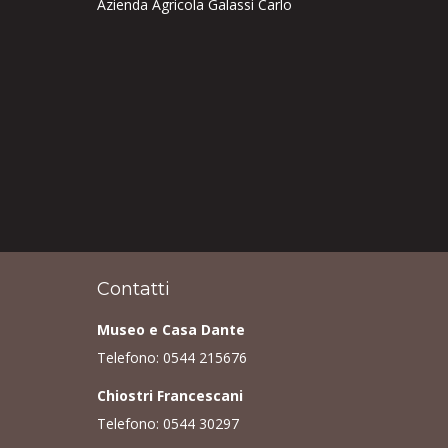
Azienda Agricola Galassi Carlo
Contatti
Museo e Casa Dante
Telefono:
0544 215676
Chiostri Francescani
Telefono:
0544 30297