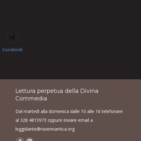
Condividi
Lettura perpetua della Divina
Commedia
Dal martedì alla domenica dalle 10 alle 16 telefonare
al
328 4815973
oppure inviare email a
leggidante@ravennantica.org
Find us on: