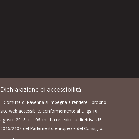
Dichiarazione di accessibilità
Il Comune di Ravenna si impegna a rendere il proprio
sito web accessibile, conformemente al D.lgs 10
agosto 2018, n. 106 che ha recepito la direttiva UE
2016/2102 del Parlamento europeo e del Consiglio.