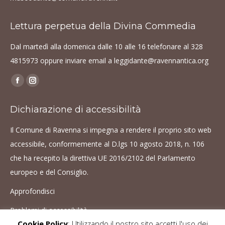
Lettura perpetua della Divina Commedia
Dal martedì alla domenica dalle 10 alle 16 telefonare al
328
4815973
oppure inviare email a
leggidante@ravennantica.org
Find us on:
Facebook
Instagram
page
page
Dichiarazione di accessibilità
opens
opens
in
in
Il Comune di Ravenna si impegna a rendere il proprio sito web
new
new
accessibile, conformemente al D.lgs 10 agosto 2018, n. 106
window
window
che ha recepito la direttiva UE 2016/2102 del Parlamento
europeo e del Consiglio.
Approfondisci
Problemi di accessibilità
Cookie Policy
: Utilizzando il nostro sito accetti l'uso dei