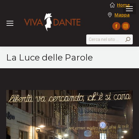
Home
Mappa
Facebook
Instag
page
page
Search:
opens
opens
in
in
La Luce delle Parole
new
new
window
windo