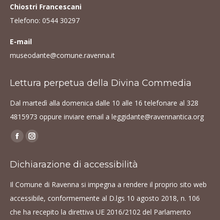
Chiostri Francescani
Telefono:
0544 30297
E-mail
museodante@comune.ravenna.it
Lettura perpetua della Divina Commedia
Dal martedì alla domenica dalle 10 alle 16 telefonare al
328
4815973
oppure inviare email a
leggidante@ravennantica.org
Find us on:
Facebook
Instagram
page
page
Dichiarazione di accessibilità
opens
opens
in
in
Il Comune di Ravenna si impegna a rendere il proprio sito web
new
new
accessibile, conformemente al D.lgs 10 agosto 2018, n. 106
window
window
che ha recepito la direttiva UE 2016/2102 del Parlamento