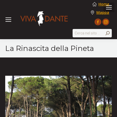
Home
Mappa
Facebook
Instag
page
page
Search:
opens
opens
in
in
La Rinascita della Pineta
new
new
window
windo