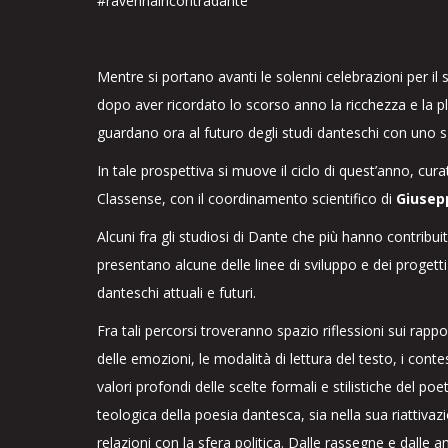
#ravennaincontradante
Mentre si portano avanti le solenni celebrazioni per il
dopo aver ricordato lo scorso anno la ricchezza e la plu
guardano ora al futuro degli studi danteschi con uno 
In tale prospettiva si muove il ciclo di quest’anno, cura
Classense, con il coordinamento scientifico di
Giusep
Alcuni fra gli studiosi di Dante che più hanno contribui
presentano alcune delle linee di sviluppo e dei progetti
danteschi attuali e futuri.
Fra tali percorsi troveranno spazio riflessioni sui rapport
delle emozioni, le modalità di lettura del testo, i contesti
valori profondi delle scelte formali e stilistiche del po
teologica della poesia dantesca, sia nella sua riattivaz
relazioni con la sfera politica. Dalle rassegne e dall