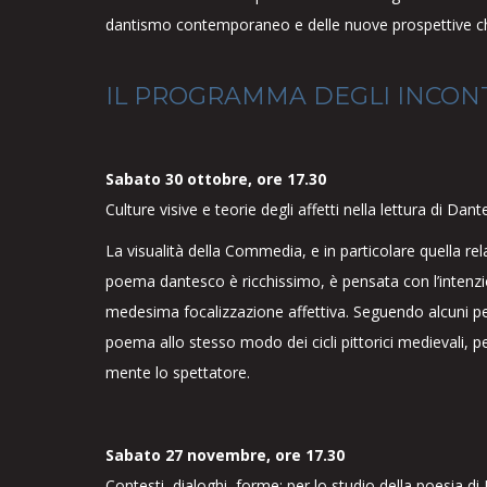
dantismo contemporaneo e delle nuove prospettive che
IL PROGRAMMA DEGLI INCONT
Sabato 30 ottobre, ore 17.30
Culture visive e teorie degli affetti nella lettura di D
La visualità della Commedia, e in particolare quella rela
poema dantesco è ricchissimo, è pensata con l’intenzi
medesima focalizzazione affettiva. Seguendo alcuni pe
poema allo stesso modo dei cicli pittorici medievali, 
mente lo spettatore.
Sabato 27 novembre, ore 17.30
Contesti, dialoghi, forme: per lo studio della poesia 