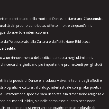
 settimo centenario della morte di Dante, le «
Letture Classensi
»,
ralità del proprio contributo, offerto in oltre cinquant’anni,
sguardo aperto e internazionale.
to dall’Assessorato alla Cultura e dall’Istituzione Biblioteca
pe Ledda
.
to a un rinnovamento della critica dantesca negli ultimi anni,
 di ricerca che giudicano più importanti e promettenti per gli studi
i fra la poesia di Dante e la cultura visiva, le teorie degli affetti e
 biografici e culturali, il dialogo intertestuale con gli altri poeti, i
eta. Un’attenzione speciale sarà riservata alla dimensione religiosa e
ione dei modelli biblici, sia nelle complesse quanto necessarie
e analisi proposte potrà emergere un quadro mosso e plurale del