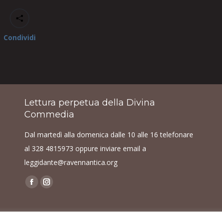
Condividi
Lettura perpetua della Divina
Commedia
Dal martedì alla domenica dalle 10 alle 16 telefonare
al
328 4815973
oppure inviare email a
leggidante@ravennantica.org
Find us on:
Facebook
Instagram
page
page
opens
opens