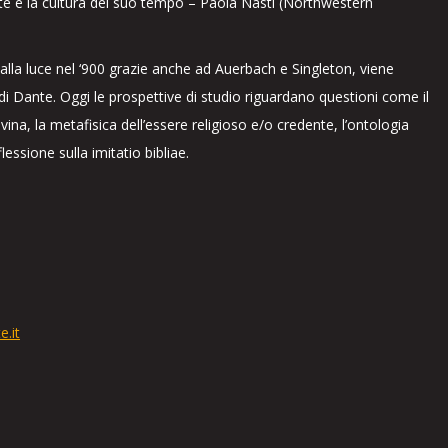
te e la cultura del suo tempo – Paola Nasti (Northwestern
alla luce nel ‘900 grazie anche ad Auerbach e Singleton, viene
 di Dante. Oggi le prospettive di studio riguardano questioni come il
vina, la metafisica dell’essere religioso e/o credente, l’ontologia
lessione sulla imitatio bibliae.
e.it