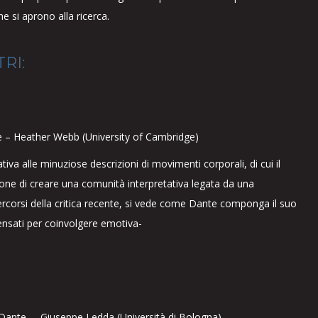
 si aprono alla ricerca.
RI:
ante – Heather Webb (University of Cambridge)
tiva alle minuziose descrizioni di movimenti corporali, di cui il
one di creare una comunità interpretativa legata da una
rcorsi della critica recente, si vede come Dante componga il suo
pensati per coinvolgere emotiva-
di Dante – Giuseppe Ledda (Università di Bologna)