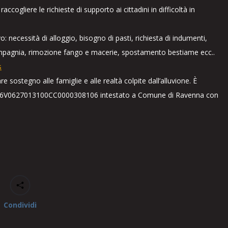
cogliere le richieste di supporto ai cittadini in difficoltà in
 necessità di alloggio, bisogno di pasti, richiesta di indumenti,
mpagnia, rimozione fango e macerie, spostamento bestiame ecc..
s
e sostegno alle famiglie e alle realtà colpite dall’alluvione. È
n IT96V0627013100CC0000308106 intestato a Comune di Ravenna con
Condividi