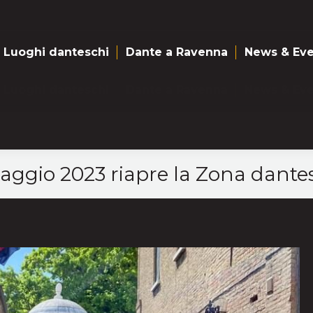
Luoghi danteschi
Dante a Ravenna
News & Eve
Luoghi danteschi
Dante a Ravenna
News & Eve
aggio 2023 riapre la Zona dante