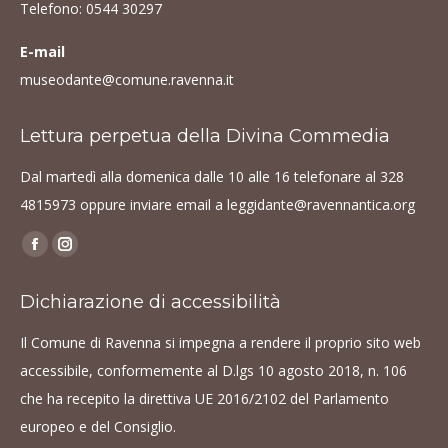
Telefono:
0544 30297
E-mail
museodante@comune.ravenna.it
Lettura perpetua della Divina Commedia
Dal martedì alla domenica dalle 10 alle 16 telefonare al
328
4815973
oppure inviare email a
leggidante@ravennantica.org
Find us on:
Facebook
Instagram
page
page
Dichiarazione di accessibilità
opens
opens
in
in
Il Comune di Ravenna si impegna a rendere il proprio sito web
new
new
accessibile, conformemente al D.lgs 10 agosto 2018, n. 106
window
window
che ha recepito la direttiva UE 2016/2102 del Parlamento
europeo e del Consiglio.