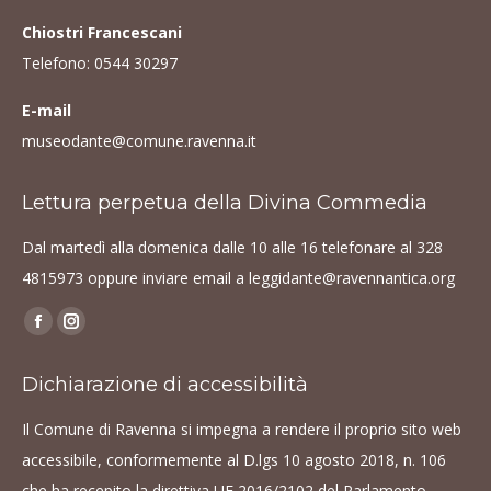
Chiostri Francescani
Telefono:
0544 30297
E-mail
museodante@comune.ravenna.it
Lettura perpetua della Divina Commedia
Dal martedì alla domenica dalle 10 alle 16 telefonare al
328
4815973
oppure inviare email a
leggidante@ravennantica.org
Find us on:
Facebook
Instagram
page
page
Dichiarazione di accessibilità
opens
opens
in
in
Il Comune di Ravenna si impegna a rendere il proprio sito web
new
new
accessibile, conformemente al D.lgs 10 agosto 2018, n. 106
window
window
che ha recepito la direttiva UE 2016/2102 del Parlamento