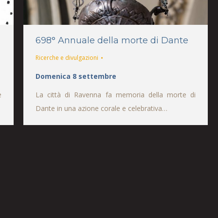
698° Annuale della morte di Dante
Ricerche e divulgazioni
Domenica 8 settembre
e
La città di Ravenna fa memoria della morte di
Dante in una azione corale e celebrativa…