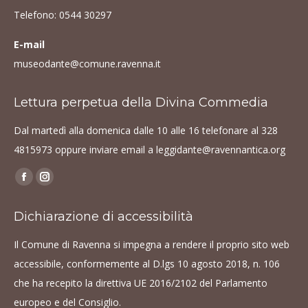
Telefono:
0544 30297
E-mail
museodante@comune.ravenna.it
Lettura perpetua della Divina Commedia
Dal martedì alla domenica dalle 10 alle 16 telefonare al
328
4815973
oppure inviare email a
leggidante@ravennantica.org
Find us on:
Facebook
Instagram
page
page
Dichiarazione di accessibilità
opens
opens
in
in
Il Comune di Ravenna si impegna a rendere il proprio sito web
new
new
accessibile, conformemente al D.lgs 10 agosto 2018, n. 106
window
window
che ha recepito la direttiva UE 2016/2102 del Parlamento
europeo e del Consiglio.