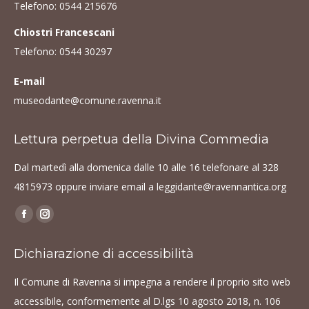
Telefono:
0544 215676
Chiostri Francescani
Telefono:
0544 30297
E-mail
museodante@comune.ravenna.it
Lettura perpetua della Divina Commedia
Dal martedì alla domenica dalle 10 alle 16 telefonare al
328
4815973
oppure inviare email a
leggidante@ravennantica.org
Find us on:
Facebook
Instagram
page
page
Dichiarazione di accessibilità
opens
opens
in
in
Il Comune di Ravenna si impegna a rendere il proprio sito web
new
new
accessibile, conformemente al D.lgs 10 agosto 2018, n. 106