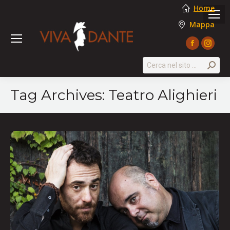
Home
Mappa
Facebook
Instag
page
page
Search:
opens
opens
in
in
Tag Archives:
Teatro Alighieri
new
new
window
windo