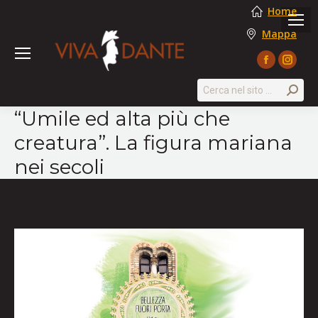
Home
Mappa
Facebook
Instag
page
page
Search:
opens
opens
“Umile ed alta più che
in
in
creatura”. La figura mariana
new
new
window
windo
nei secoli