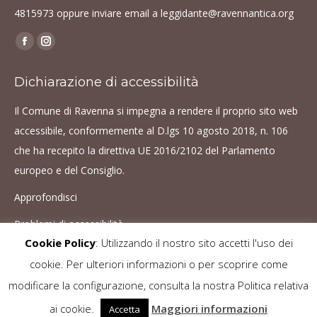
4815973
oppure inviare email a
leggidante@ravennantica.org
Find us on:
Facebook
Instagram
page
page
Dichiarazione di accessibilità
opens
opens
in
in
Il Comune di Ravenna si impegna a rendere il proprio sito web
new
new
accessibile, conformemente al D.lgs 10 agosto 2018, n. 106
window
window
che ha recepito la direttiva UE 2016/2102 del Parlamento
europeo e del Consiglio.
Approfondisci
Problemi di accessibilità
Cookie Policy
: Utilizzando il nostro sito accetti l'uso dei
cookie. Per ulteriori informazioni o per scoprire come
Le immagini sono protette da copyright. È vietato ogni utilizzo senza il
modificare la configurazione, consulta la nostra Politica relativa
consenso dell'autore -
Cookie Policy
ai cookie.
Maggiori informazioni
Accetta
© VivaDante
Go