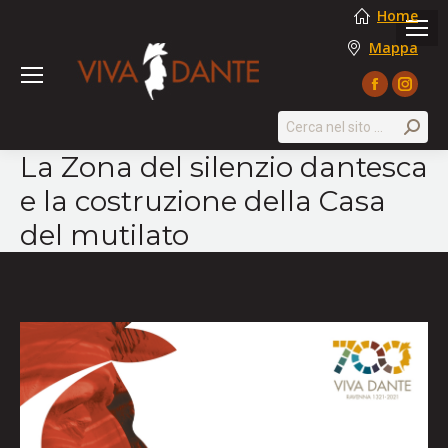
Home
Mappa
Facebook
Instag
page
page
Search:
opens
opens
La Zona del silenzio dantesca
in
in
e la costruzione della Casa
new
new
window
windo
del mutilato