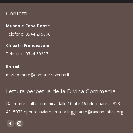
Contatti
Museo e Casa Dante
Telefono:
0544 215676
Chiostri Francescani
Telefono:
0544 30297
E-mail
museodante@comune.ravenna.it
Lettura perpetua della Divina Commedia
Dal martedì alla domenica dalle 10 alle 16 telefonare al
328
4815973
oppure inviare email a
leggidante@ravennantica.org
Find us on:
Facebook
Instagram