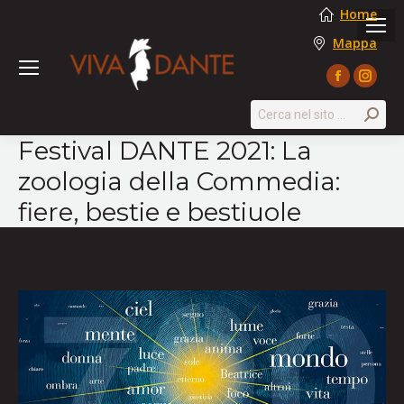
Home
Mappa
Facebook
Instag
page
page
Search:
opens
opens
Festival DANTE 2021: La
in
in
zoologia della Commedia:
new
new
window
windo
fiere, bestie e bestiuole