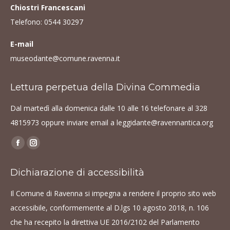
Chiostri Francescani
Telefono:
0544 30297
E-mail
museodante@comune.ravenna.it
Lettura perpetua della Divina Commedia
Dal martedì alla domenica dalle 10 alle 16 telefonare al
328
4815973
oppure inviare email a
leggidante@ravennantica.org
Find us on:
Facebook
Instagram
page
page
Dichiarazione di accessibilità
opens
opens
in
in
Il Comune di Ravenna si impegna a rendere il proprio sito web
new
new
accessibile, conformemente al D.lgs 10 agosto 2018, n. 106
window
window
che ha recepito la direttiva UE 2016/2102 del Parlamento