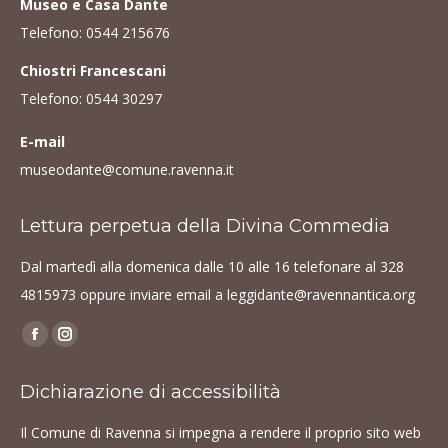
Museo e Casa Dante
Telefono:
0544 215676
Chiostri Francescani
Telefono:
0544 30297
E-mail
museodante@comune.ravenna.it
Lettura perpetua della Divina Commedia
Dal martedì alla domenica dalle 10 alle 16 telefonare al
328
4815973
oppure inviare email a
leggidante@ravennantica.org
Find us on:
Facebook
Instagram
page
page
Dichiarazione di accessibilità
opens
opens
in
in
Il Comune di Ravenna si impegna a rendere il proprio sito web