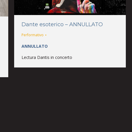
Dante esoterico – ANNULLATO
Performativo
ANNULLATO
Lectura Dantis in concerto