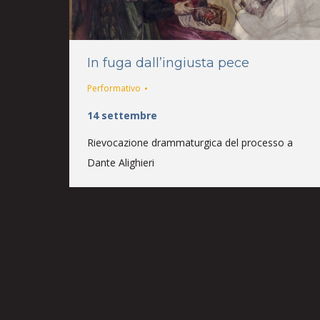
In fuga dall’ingiusta pece
Performativo
14 settembre
Rievocazione drammaturgica del processo a
Dante Alighieri