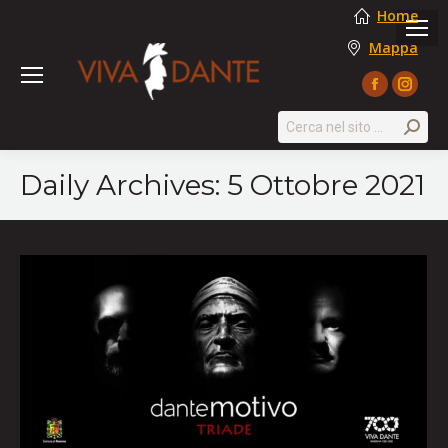
Home
Mappa
Facebook
Instag
page
page
Search:
opens
opens
in
in
Daily Archives:
5 Ottobre 2021
new
new
window
windo