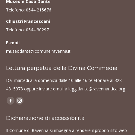
Museo e Casa Dante
Telefono:
0544 215676
Chiostri Francescani
Telefono:
0544 30297
E-mail
museodante@comune.ravenna.it
Lettura perpetua della Divina Commedia
Dal martedì alla domenica dalle 10 alle 16 telefonare al
328
4815973
oppure inviare email a
leggidante@ravennantica.org
Find us on:
Facebook
Instagram
page
page
Dichiarazione di accessibilità
opens
opens
in
in
Il Comune di Ravenna si impegna a rendere il proprio sito web