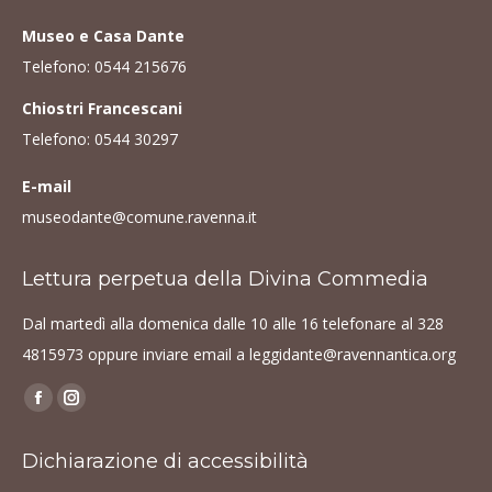
Museo e Casa Dante
Telefono:
0544 215676
Chiostri Francescani
Telefono:
0544 30297
E-mail
museodante@comune.ravenna.it
Lettura perpetua della Divina Commedia
Dal martedì alla domenica dalle 10 alle 16 telefonare al
328
4815973
oppure inviare email a
leggidante@ravennantica.org
Find us on:
Facebook
Instagram
page
page
Dichiarazione di accessibilità
opens
opens