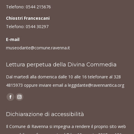
Telefono:
0544 215676
Chiostri Francescani
Telefono:
0544 30297
E-mail
museodante@comune.ravenna.it
Lettura perpetua della Divina Commedia
Dal martedì alla domenica dalle 10 alle 16 telefonare al
328
4815973
oppure inviare email a
leggidante@ravennantica.org
Find us on:
Facebook
Instagram
page
page
Dichiarazione di accessibilità
opens
opens
in
in
Il Comune di Ravenna si impegna a rendere il proprio sito web
new
new