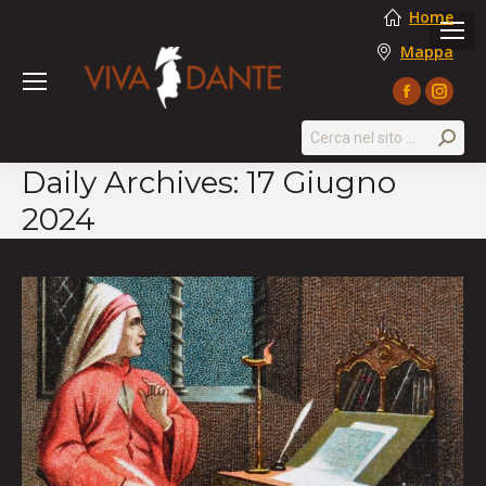
Home
Mappa
Facebook
Instag
page
page
Search:
opens
opens
Daily Archives:
17 Giugno
in
in
2024
new
new
window
windo