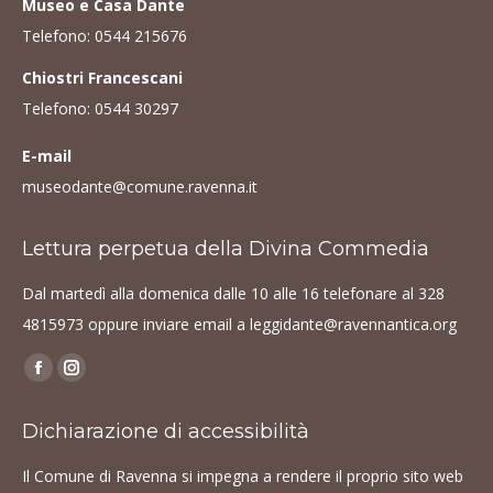
Museo e Casa Dante
Telefono:
0544 215676
Chiostri Francescani
Telefono:
0544 30297
E-mail
museodante@comune.ravenna.it
Lettura perpetua della Divina Commedia
Dal martedì alla domenica dalle 10 alle 16 telefonare al
328
4815973
oppure inviare email a
leggidante@ravennantica.org
Find us on:
Facebook
Instagram
page
page
Dichiarazione di accessibilità
opens
opens
in
in
Il Comune di Ravenna si impegna a rendere il proprio sito web