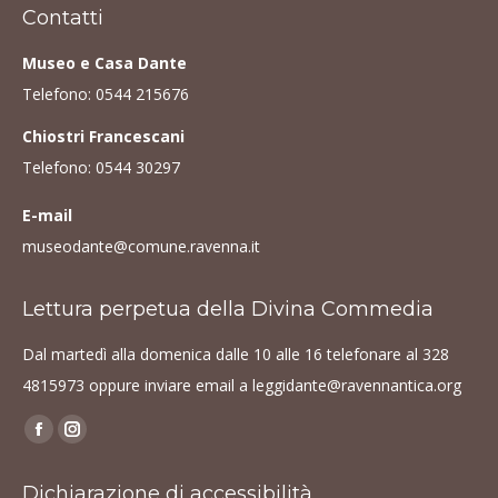
Contatti
Museo e Casa Dante
Telefono:
0544 215676
Chiostri Francescani
Telefono:
0544 30297
E-mail
museodante@comune.ravenna.it
Lettura perpetua della Divina Commedia
Dal martedì alla domenica dalle 10 alle 16 telefonare al
328
4815973
oppure inviare email a
leggidante@ravennantica.org
Find us on:
Facebook
Instagram
page
page
Dichiarazione di accessibilità