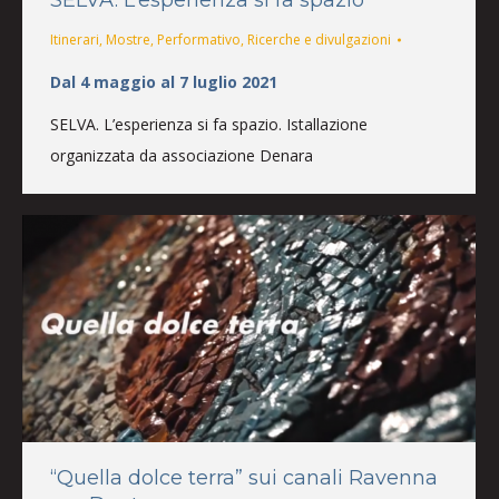
Itinerari
,
Mostre
,
Performativo
,
Ricerche e divulgazioni
Dal 4 maggio al 7 luglio 2021
SELVA. L’esperienza si fa spazio. Istallazione
organizzata da associazione Denara
“Quella dolce terra” sui canali Ravenna