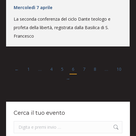
Mercoledì 7 aprile
La seconda conferenza del ciclo Dante teologo e
profeta della libertà, registrata dalla Basilica di S.
Francesco
←
1
…
4
5
6
7
8
…
10
→
Cerca il tuo evento
Search: