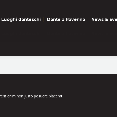
Luoghi danteschi
Dante a Ravenna
News & Eve
Luoghi danteschi
Dante a Ravenna
News & Eve
drerit enim non justo posuere placerat.