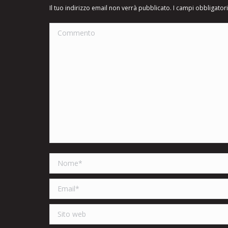
Il tuo indirizzo email non verrà pubblicato. I campi obbligato
Commento
Nome *
Email *
Sito web