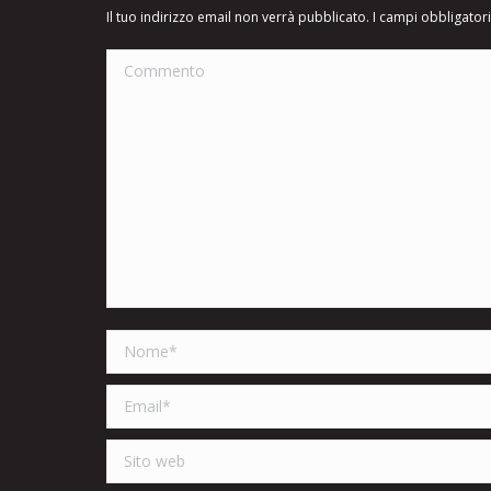
Il tuo indirizzo email non verrà pubblicato. I campi obbligato
Commento
Nome *
Email *
Sito web