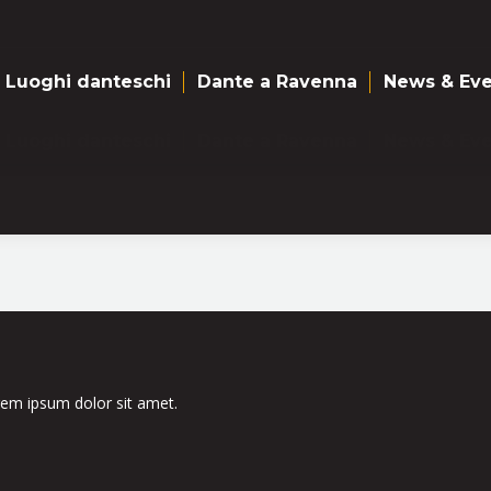
Luoghi danteschi
Dante a Ravenna
News & Eve
Luoghi danteschi
Dante a Ravenna
News & Eve
orem ipsum dolor sit amet.