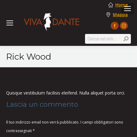
Home
Mappa
Facebook
Instag
page
page
Search:
opens
opens
in
in
Rick Wood
new
new
window
windo
Quisque vestibulum facilisis eleifend. Nulla aliquet porta orci.
Lascia un commento
Il tuo indirizzo email non verrà pubblicato. I campi obbligatori sono
contrassegnati
*