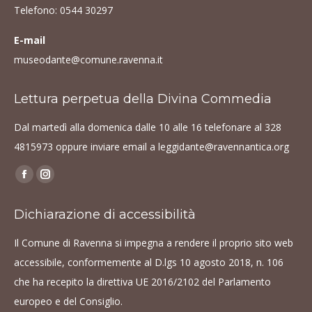
Telefono:
0544 30297
E-mail
museodante@comune.ravenna.it
Lettura perpetua della Divina Commedia
Dal martedì alla domenica dalle 10 alle 16 telefonare al
328
4815973
oppure inviare email a
leggidante@ravennantica.org
Find us on:
Facebook
Instagram
page
page
Dichiarazione di accessibilità
opens
opens
in
in
Il Comune di Ravenna si impegna a rendere il proprio sito web
new
new
accessibile, conformemente al D.lgs 10 agosto 2018, n. 106
window
window
che ha recepito la direttiva UE 2016/2102 del Parlamento
europeo e del Consiglio.