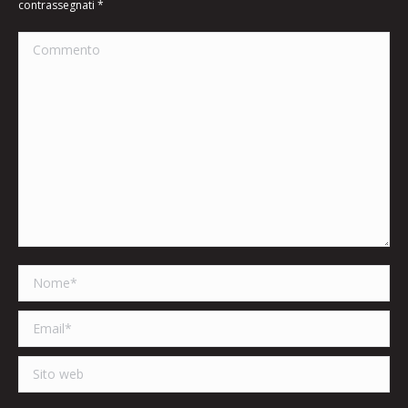
contrassegnati
*
Commento
Nome *
Email *
Sito web