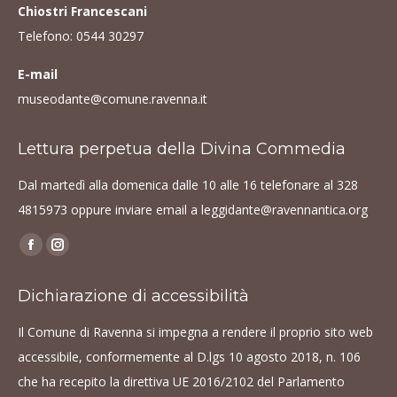
Chiostri Francescani
Telefono:
0544 30297
E-mail
museodante@comune.ravenna.it
Lettura perpetua della Divina Commedia
Dal martedì alla domenica dalle 10 alle 16 telefonare al
328
4815973
oppure inviare email a
leggidante@ravennantica.org
Find us on:
Facebook
Instagram
page
page
Dichiarazione di accessibilità
opens
opens
in
in
Il Comune di Ravenna si impegna a rendere il proprio sito web
new
new
accessibile, conformemente al D.lgs 10 agosto 2018, n. 106
window
window
che ha recepito la direttiva UE 2016/2102 del Parlamento