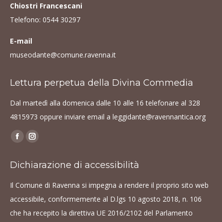
Chiostri Francescani
Telefono:
0544 30297
E-mail
museodante@comune.ravenna.it
Lettura perpetua della Divina Commedia
Dal martedì alla domenica dalle 10 alle 16 telefonare al
328
4815973
oppure inviare email a
leggidante@ravennantica.org
Find us on:
Facebook
Instagram
page
page
Dichiarazione di accessibilità
opens
opens
in
in
Il Comune di Ravenna si impegna a rendere il proprio sito web
new
new
accessibile, conformemente al D.lgs 10 agosto 2018, n. 106
window
window
che ha recepito la direttiva UE 2016/2102 del Parlamento