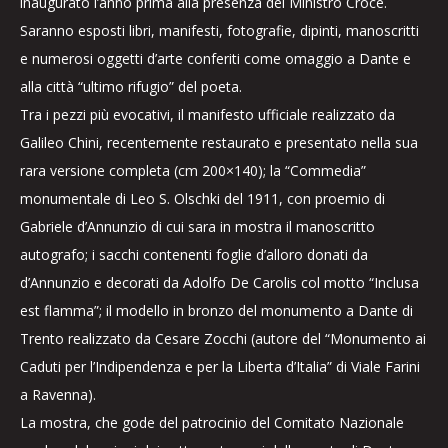
inaugurato l’anno prima alla presenza del Ministro Croce.
Saranno esposti libri, manifesti, fotografie, dipinti, manoscritti
e numerosi oggetti d’arte conferiti come omaggio a Dante e
alla città “ultimo rifugio” del poeta.
Tra i pezzi più evocativi, il manifesto ufficiale realizzato da
Galileo Chini, recentemente restaurato e presentato nella sua
rara versione completa (cm 200×140); la “Commedia”
monumentale di Leo S. Olschki del 1911, con proemio di
Gabriele d’Annunzio di cui sara in mostra il manoscritto
autografo; i sacchi contenenti foglie d’alloro donati da
d’Annunzio e decorati da Adolfo De Carolis col motto “Inclusa
est flamma”; il modello in bronzo del monumento a Dante di
Trento realizzato da Cesare Zocchi (autore del “Monumento ai
Caduti per l’Indipendenza e per la Liberta d’Italia” di Viale Farini
a Ravenna).
La mostra, che gode del patrocinio del Comitato Nazionale