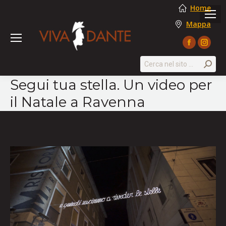
Home
Mappa
Facebook
Instag
page
page
Search:
opens
opens
Segui tua stella. Un video per
in
in
il Natale a Ravenna
new
new
window
windo