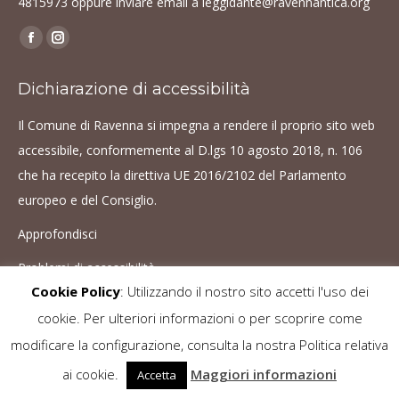
4815973
oppure inviare email a
leggidante@ravennantica.org
Find us on:
Facebook
Instagram
page
page
Dichiarazione di accessibilità
opens
opens
in
in
Il Comune di Ravenna si impegna a rendere il proprio sito web
new
new
accessibile, conformemente al D.lgs 10 agosto 2018, n. 106
window
window
che ha recepito la direttiva UE 2016/2102 del Parlamento
europeo e del Consiglio.
Approfondisci
Problemi di accessibilità
Cookie Policy
: Utilizzando il nostro sito accetti l'uso dei
cookie. Per ulteriori informazioni o per scoprire come
Le immagini sono protette da copyright. È vietato ogni utilizzo senza il
modificare la configurazione, consulta la nostra Politica relativa
consenso dell'autore -
Cookie Policy
ai cookie.
Maggiori informazioni
Accetta
© VivaDante
Go