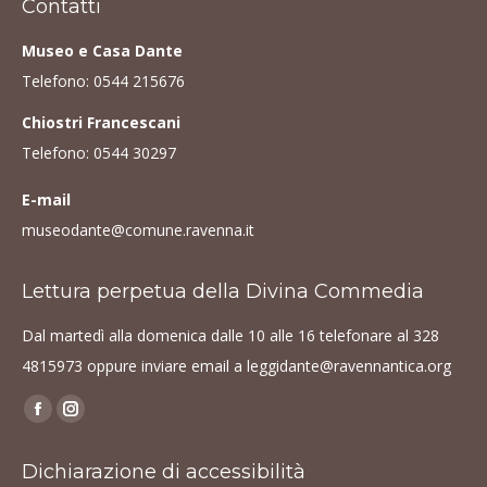
Contatti
Museo e Casa Dante
Telefono:
0544 215676
Chiostri Francescani
Telefono:
0544 30297
E-mail
museodante@comune.ravenna.it
Lettura perpetua della Divina Commedia
Dal martedì alla domenica dalle 10 alle 16 telefonare al
328
4815973
oppure inviare email a
leggidante@ravennantica.org
Find us on:
Facebook
Instagram
page
page
Dichiarazione di accessibilità
opens
opens