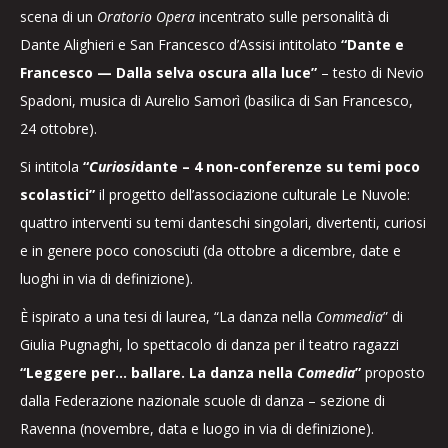
scena di un
Oratorio Opera
incentrato sulle personalità di
Dante Alighieri e San Francesco d’Assisi intitolato
“Dante e
Francesco — Dalla selva oscura alla luce”
– testo di Nevio
Spadoni, musica di Aurelio Samorì (basilica di San Francesco,
24 ottobre).
Si intitola
“
Curiosi
dante – 4 non-conferenze su temi poco
scolastici”
il progetto dell’associazione culturale Le Nuvole:
quattro interventi su temi danteschi singolari, divertenti, curiosi
e in genere poco conosciuti (da ottobre a dicembre, date e
luoghi in via di definizione).
È ispirato a una tesi di laurea, “La danza nella
Commedia
” di
Giulia Pugnaghi, lo spettacolo di danza per il teatro ragazzi
“Leggere per… ballare. La danza nella
Comedia
”
proposto
dalla Federazione nazionale scuole di danza – sezione di
Ravenna (novembre, data e luogo in via di definizione).