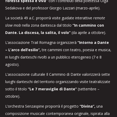
foresta spessa e viva”
con i contributi della poetessa Olga
Sedakova e del professor Giorgio Lazzari (marzo-aprile).
La società 49 a.C. proporrà visite guidate interattive
remote
slow mob
nella zona dantesca dal titolo
“In cammino con
Dante. La discesa, la salita, il volo”
(da aprile a ottobre).
L’associazione Trail Romagna organizzerà
“Intorno a Dante
– L’arco dell’esilio”,
tre cammini con teatro, poesia e musica,
in luoghi danteschi rivolti a un pubblico eterogeneo (7 e 8
agosto).
L’associazione culturale Il Cammino di Dante valorizzerà sette
luoghi danteschi del territorio organizzando visite teatralizzate
sotto il titolo
“Le 7 meraviglie di Dante”
(settembre –
ottobre).
L’orchestra Senzaspine proporrà il progetto
“Divina”,
una
composizione musicale contemporanea originale, ispirata alla