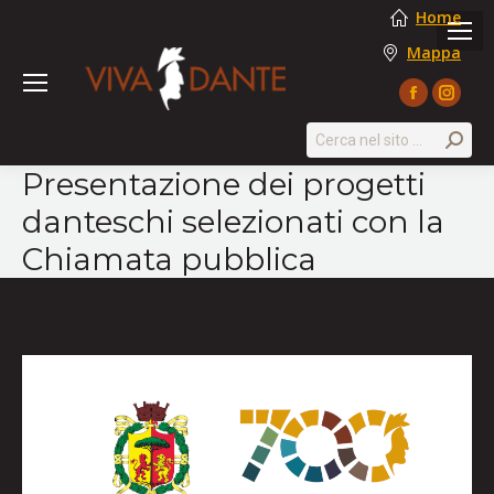
Home
Mappa
Facebook
Instag
page
page
Search:
opens
opens
Presentazione dei progetti
in
in
danteschi selezionati con la
new
new
window
windo
Chiamata pubblica