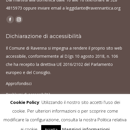
4815973
oppure inviare email a
leggidante@ravennantica.org
Find us on:
Facebook
Instagram
page
page
Dichiarazione di accessibilità
opens
opens
in
in
Il Comune di Ravenna si impegna a rendere il proprio sito web
new
new
accessibile, conformemente al D.lgs 10 agosto 2018, n. 106
window
window
che ha recepito la direttiva UE 2016/2102 del Parlamento
europeo e del Consiglio.
Approfondisci
Problemi di accessibilità
Cookie Policy
: Utilizzando il nostro sito accetti l'uso dei
cookie. Per ulteriori informazioni o per scoprire come
Le immagini sono protette da copyright. È vietato ogni utilizzo senza il
modificare la configurazione, consulta la nostra Politica relativa
consenso dell'autore -
Cookie Policy
ai cookie.
Maggiori informazioni
Accetta