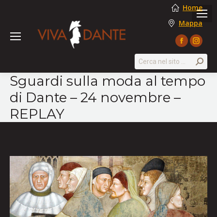
Home
Mappa
Facebook
Instag
page
page
Search:
opens
opens
Sguardi sulla moda al tempo
in
in
di Dante – 24 novembre –
new
new
window
windo
REPLAY