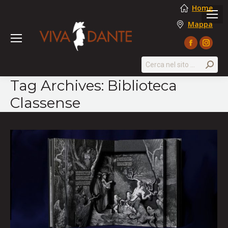
Home
Mappa
Facebook
Instag
page
page
Search:
opens
opens
Tag Archives:
Biblioteca
in
in
Classense
new
new
window
windo