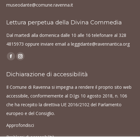
museodante@comune.ravenna.it
Lettura perpetua della Divina Commedia
Dal martedì alla domenica dalle 10 alle 16 telefonare al
328
4815973
oppure inviare email a
leggidante@ravennantica.org
Find us on:
Facebook
Instagram
page
page
Dichiarazione di accessibilità
opens
opens
in
in
Il Comune di Ravenna si impegna a rendere il proprio sito web
new
new
accessibile, conformemente al D.lgs 10 agosto 2018, n. 106
window
window
che ha recepito la direttiva UE 2016/2102 del Parlamento
europeo e del Consiglio.
Approfondisci
Problemi di accessibilità