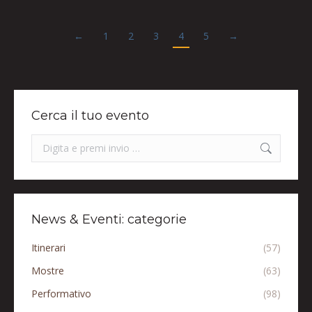
←
1
2
3
4
5
→
Cerca il tuo evento
Search:
News & Eventi: categorie
Itinerari
(57)
Mostre
(63)
Performativo
(98)