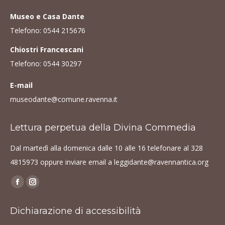
Museo e Casa Dante
Telefono:
0544 215676
Chiostri Francescani
Telefono:
0544 30297
E-mail
museodante@comune.ravenna.it
Lettura perpetua della Divina Commedia
Dal martedì alla domenica dalle 10 alle 16 telefonare al
328
4815973
oppure inviare email a
leggidante@ravennantica.org
Find us on:
Facebook
Instagram
page
page
Dichiarazione di accessibilità
opens
opens