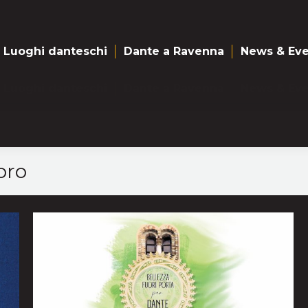
Luoghi danteschi
Dante a Ravenna
News & Eve
Luoghi danteschi
Dante a Ravenna
News & Eve
oro