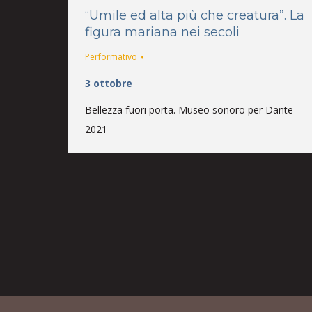
“Umile ed alta più che creatura”. La
figura mariana nei secoli
Performativo
3 ottobre
Bellezza fuori porta. Museo sonoro per Dante
2021