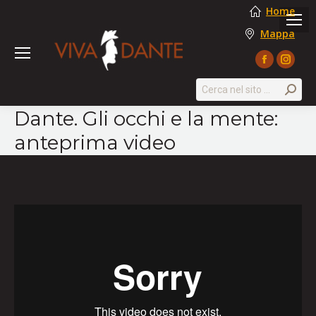
Home
Mappa
Facebook
Instag
page
page
Search:
opens
opens
Dante. Gli occhi e la mente:
in
in
anteprima video
new
new
window
windo