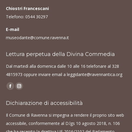
Chiostri Francescani
Telefono:
0544 30297
E-mail
museodante@comune.ravenna.it
Lettura perpetua della Divina Commedia
Dal martedì alla domenica dalle 10 alle 16 telefonare al
328
4815973
oppure inviare email a
leggidante@ravennantica.org
Find us on:
Facebook
Instagram
page
page
Dichiarazione di accessibilità
opens
opens
in
in
Il Comune di Ravenna si impegna a rendere il proprio sito web
new
new
accessibile, conformemente al D.lgs 10 agosto 2018, n. 106
window
window
che ha recepito la direttiva UE 2016/2102 del Parlamento