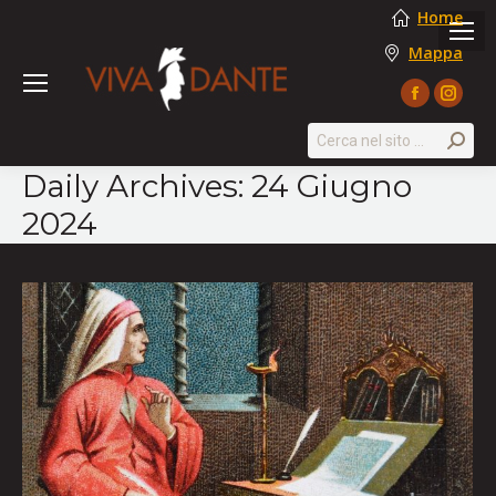
Home
Mappa
Facebook
Instag
page
page
Search:
opens
opens
Daily Archives:
24 Giugno
in
in
2024
new
new
window
windo