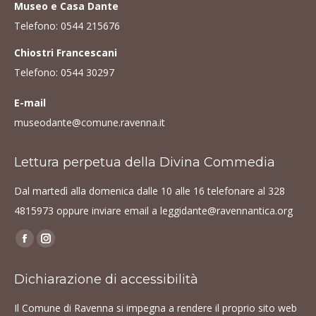
Museo e Casa Dante
Telefono:
0544 215676
Chiostri Francescani
Telefono:
0544 30297
E-mail
museodante@comune.ravenna.it
Lettura perpetua della Divina Commedia
Dal martedì alla domenica dalle 10 alle 16 telefonare al
328
4815973
oppure inviare email a
leggidante@ravennantica.org
Find us on:
Facebook
Instagram
page
page
Dichiarazione di accessibilità
opens
opens
in
in
Il Comune di Ravenna si impegna a rendere il proprio sito web