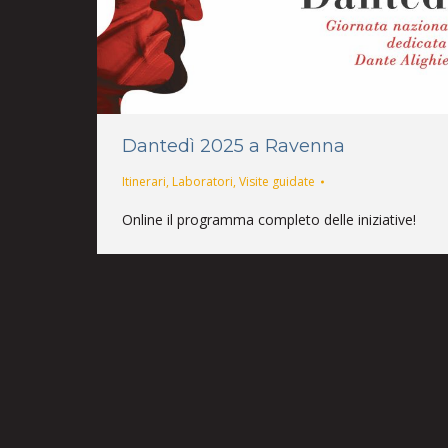
Dantedì 2025 a Ravenna
Itinerari
,
Laboratori
,
Visite guidate
Online il programma completo delle iniziative!