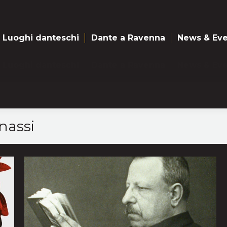
Luoghi danteschi
Dante a Ravenna
News & Eve
Luoghi danteschi
Dante a Ravenna
News & Eve
nassi