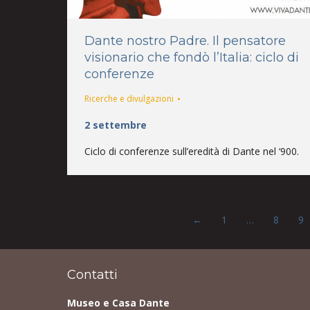
Dante nostro Padre. Il pensatore
visionario che fondò l’Italia: ciclo di
conferenze
Ricerche e divulgazioni
2 settembre
Ciclo di conferenze sull’eredità di Dante nel ‘900.
←
1
…
8
9
Contatti
Museo e Casa Dante